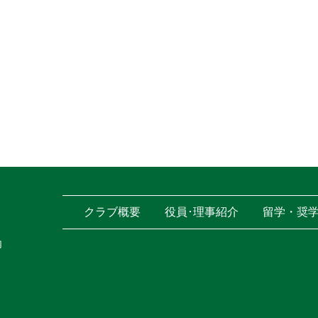
クラブ概要
役員･理事紹介
留学・奨
内