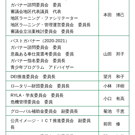
ガバナー諮問委員会 委員
審議会地区代表議員 代表
本田 博己
地区ラーニング・ファシリテーター
地区ラ―ニング・管理運営委員会 委員長
審議会立法案検討委員会 委員長
パストガバナー（2020-2021）
ガバナー諮問委員会 委員
意義ある奉仕賞選考委員会 委員
山田 邦子
ガバナー指名委員会 委員長
青少年プログラム アドバイザー
DEI推進委員会 委員長
望月 和子
ロ―タリ―財団委員会 委員長
小林 洋樹
RYLA・学友委員会 委員長
小口 有高
危機管理委員会 委員
グロ―バル補助金委員会 副委員長
菊池 千恵
公共イメ―ジ・ＩＣＴ推進委員会 副委員
前田 修
長