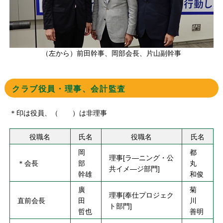
（左から）前田幹事、岡部会長、片山副幹事
クラブ役員・理事、会計監査
＊印は役員、（ ）は非理事
役職名
氏名
役職名
氏名
岡
都
理事[ラ―ニング・公
＊会長
部
丸
共イメ―ジ部門]
幹雄
和俊
廣
菊
理事[奉仕プロジェク
直前会長
田
川
ト部門]
哲也
善明