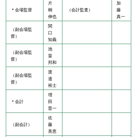
片
加
＊会場監督
桐
（会計監査）
藤
伸也
真一
関
（副会場監
口
督）
知義
池
（副会場監
畠
督）
邦和
渡
（副会場監
邉
督）
裕士
増
＊会計
田
晋一
佐
（副会計）
藤
美恵