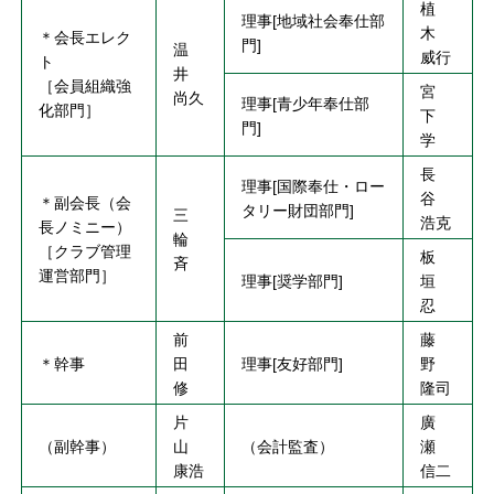
植
理事[地域社会奉仕部
木
＊会長エレク
門]
温
威行
ト
井
［会員組織強
宮
尚久
理事[青少年奉仕部
化部門］
下
門]
学
長
理事[国際奉仕・ロー
谷
＊副会長（会
タリー財団部門]
三
浩克
長ノミニー）
輪
［クラブ管理
板
斉
運営部門］
理事[奨学部門]
垣
忍
前
藤
＊幹事
田
理事[友好部門]
野
修
隆司
片
廣
（副幹事）
山
（会計監査）
瀬
康浩
信二