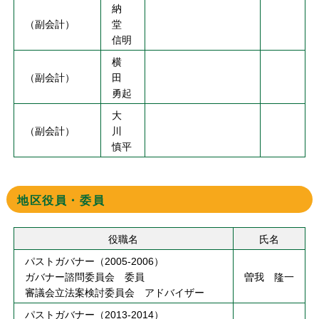
納
（副会計）
堂
信明
横
（副会計）
田
勇起
大
（副会計）
川
慎平
地区役員・委員
役職名
氏名
パストガバナー（2005-2006）
ガバナー諮問委員会 委員
曽我 隆一
審議会立法案検討委員会 アドバイザー
パストガバナー（2013-2014）