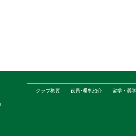
クラブ概要
役員･理事紹介
留学・奨
内