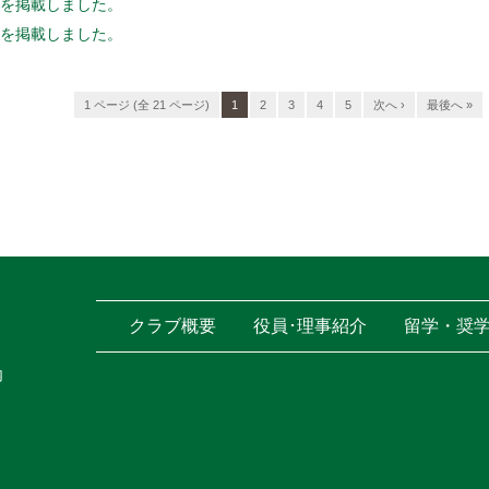
報告を掲載しました。
報告を掲載しました。
1 ページ (全 21 ページ)
1
2
3
4
5
次へ ›
最後へ »
クラブ概要
役員･理事紹介
留学・奨
内