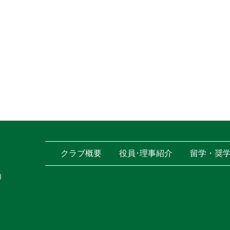
クラブ概要
役員･理事紹介
留学・奨
内