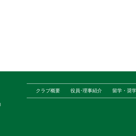
クラブ概要
役員･理事紹介
留学・奨
内