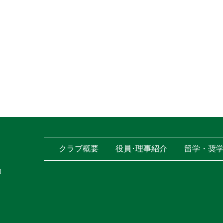
クラブ概要
役員･理事紹介
留学・奨
内