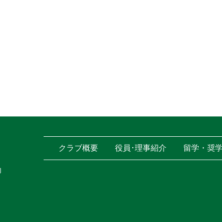
クラブ概要
役員･理事紹介
留学・奨
内