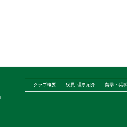
クラブ概要
役員･理事紹介
留学・奨
内