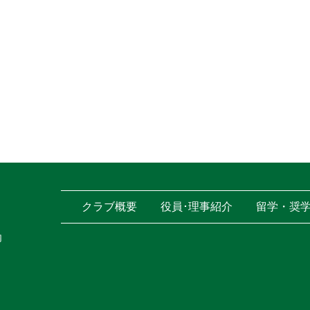
クラブ概要
役員･理事紹介
留学・奨
内