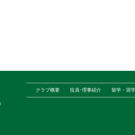
クラブ概要
役員･理事紹介
留学・奨
内