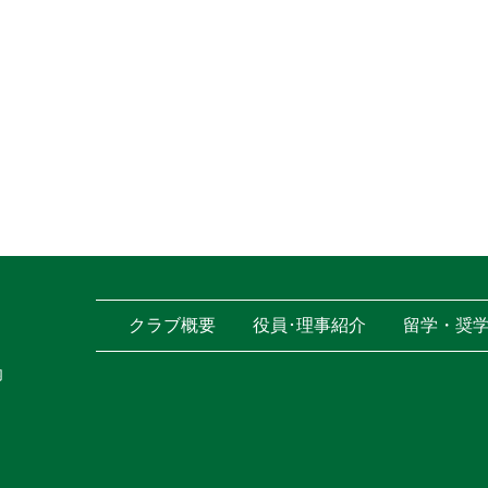
クラブ概要
役員･理事紹介
留学・奨
内