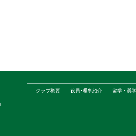
クラブ概要
役員･理事紹介
留学・奨
内