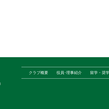
クラブ概要
役員･理事紹介
留学・奨
内