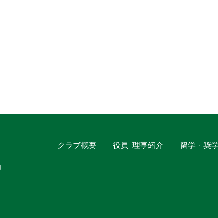
クラブ概要
役員･理事紹介
留学・奨
内