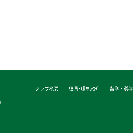
クラブ概要
役員･理事紹介
留学・奨
内