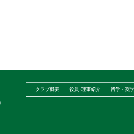
クラブ概要
役員･理事紹介
留学・奨
内